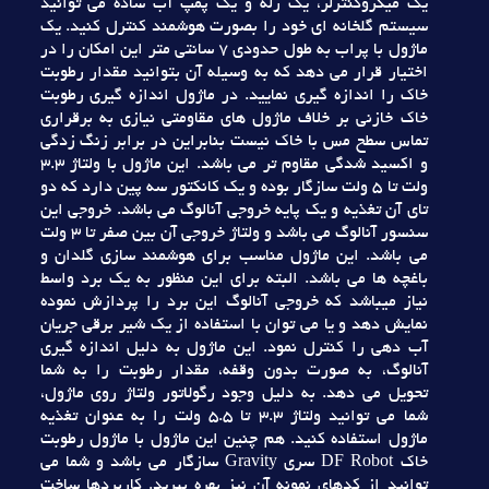
يک ميکروکنترلر، يک رله و يک پمپ آب ساده مي توانيد
سيستم گلخانه اي خود را بصورت هوشمند کنترل کنيد. يک
ماژول با پراب به طول حدودي 7 سانتي متر اين امکان را در
اختيار قرار مي دهد که به وسيله آن بتوانيد مقدار رطوبت
خاک را اندازه گيري نماييد. در ماژول اندازه گيري رطوبت
خاک خازني بر خلاف ماژول هاي مقاومتي نيازي به برقراري
تماس سطح مس با خاک نيست بنابراين در برابر زنگ زدگي
و اکسيد شدگي مقاوم تر مي باشد. اين ماژول با ولتاژ 3.3
ولت تا 5 ولت سازگار بوده و يک کانکتور سه پين دارد که دو
تاي آن تغذيه و يک پايه خروجي آنالوگ مي باشد. خروجي اين
سنسور آنالوگ مي باشد و ولتاژ خروجي آن بين صفر تا 3 ولت
مي باشد. اين ماژول مناسب براي هوشمند سازي گلدان و
باغچه ها مي باشد. البته براي اين منظور به يک برد واسط
نياز ميباشد که خروجي آنالوگ اين برد را پردازش نموده
نمايش دهد و يا مي توان با استفاده از يک شير برقي جريان
آب دهي را کنترل نمود. اين ماژول به دليل اندازه گيري
آنالوگ، به صورت بدون وقفه، مقدار رطوبت را به شما
تحويل مي دهد. به دليل وجود رگولاتور ولتاژ روي ماژول،
شما مي توانيد ولتاژ 3.3 تا 5.5 ولت را به عنوان تغذيه
ماژول استفاده کنيد. هم چنين اين ماژول با ماژول رطوبت
خاک DF Robot سري Gravity سازگار مي باشد و شما مي
توانيد از کدهاي نمونه آن نيز بهره ببريد. کاربردها ساخت