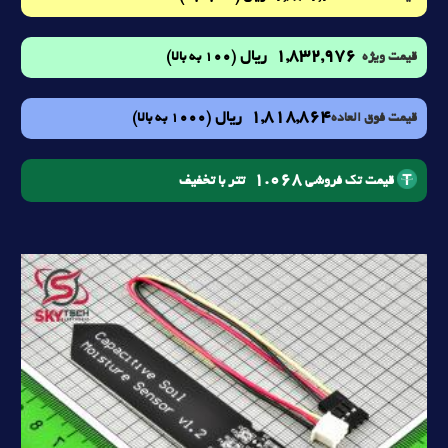
1,832,976
ریال
(100 به بالا)
قیمت ویژه
1,818,864
ریال
(1000 به بالا)
قیمت فوق العاده
1.068
تتر با تخفیف
قیمت تک فروشی