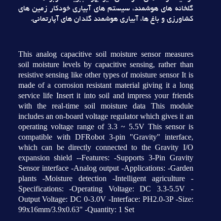
گلخانه هاي هوشمند، سيستم هاي آبياري خودکار زمين هاي
کشاورزي و باغ ها، آبياري هوشمند گلدان هاي آپارتماني.
This analog capacitive soil moisture sensor measures
soil moisture levels by capacitive sensing, rather than
resistive sensing like other types of moisture sensor It is
made of a corrosion resistant material giving it a long
service life Insert it into soil and impress your friends
with the real-time soil moisture data This module
includes an on-board voltage regulator which gives it an
operating voltage range of 3.3 ~ 5.5V This sensor is
compatible with DFRobot 3-pin "Gravity" interface,
which can be directly connected to the Gravity I/O
expansion shield --Features: -Supports 3-Pin Gravity
Sensor interface -Analog output -Applications: -Garden
plants -Moisture detection -Intelligent agriculture -
Specifications: -Operating Voltage: DC 3.3-5.5V -
Output Voltage: DC 0-3.0V -Interface: PH2.0-3P -Size:
99x16mm/3.9x0.63" -Quantity: 1 Set