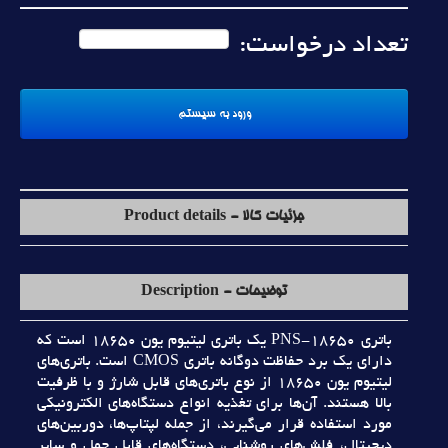
تعداد درخواست:
جزئیات کالا - Product details
توضیحات - Description
باتري PNS-18650 يک باتري ليتيوم يون 18650 است که
داراي يک برد حفاظت دوگانه باتري CMOS است. باتري‌هاي
ليتيوم يون 18650 از نوع باتري‌هاي قابل شارژ و با ظرفيت
بالا هستند. آن‌ها براي تغذيه انواع دستگاه‌هاي الکترونيکي
مورد استفاده قرار مي‌گيرند، از جمله لپتاپ‌ها، دوربين‌هاي
ديجيتال، فلش‌هاي روشنايي، دستگاه‌هاي قابل حمل و ساير