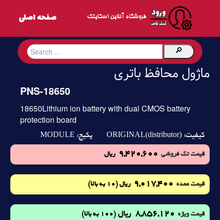
فروشگاه آنلاین اسکایتک
ماژول محافظ باتری
PNS-18650
18650Lithium ion battery with dual CMOS battery
protection board
MODULE
ORIGINAL(distributor)
کیفیت:
پکیج:
9,420,600
قیمت تک فروشی
ریال
9,017,400
(10 به بالا)
قیمت عمده
ریال
8,856,120
ریال
(100 به بالا)
قیمت ویژه