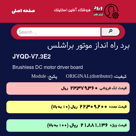
فروشگاه آنلاین اسکایتک
برد راه انداز موتور براشلس
JYQD-V7.3E2
Brushless DC motor driver board
Module
ORIGINAL(distributor)
کیفیت:
پکیج:
23,379,360
قیمت تک فروشی
ریال
22,309,200
(10 به بالا)
قیمت عمده
ریال
21,881,136
ریال
(100 به بالا)
قیمت ویژه