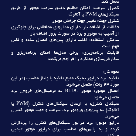
تحمل کند.
کنترل سرعت: امکان تنظيم دقيق سرعت موتور از طريق
سيگنال‌هاي PWM يا آنالوگ
کنترل جهت: تغيير جهت چرخش موتور
حفاظت از اضافه بار: داراي مدارهاي محافظتي براي جلوگيري
از آسيب به موتور و برد در صورت بروز اضافه بار
سادگي استفاده: اغلب داراي پين‌هاي اتصال ساده و قابل
فهم است
قابليت برنامه‌ريزي: برخي مدل‌ها امکان برنامه‌ريزي و
سفارشي‌سازي عملکرد را فراهم مي‌کنند
نحوه کار:
تغذيه: برد درايور به يک منبع تغذيه با ولتاژ مناسب (در اين
مورد 24 ولت) متصل مي‌شود.
اتصال موتور: موتور BLDC به ترمينال‌هاي خروجي برد
متصل مي‌شود.
سيگنال کنترل: با ارسال سيگنال‌هاي کنترل (PWM يا
آنالوگ) به پين‌هاي ورودي برد، سرعت و جهت موتور کنترل
مي‌شود.
درايو موتور: برد درايور سيگنال‌هاي کنترل را پردازش
کرده و به پالس‌هاي مناسب براي درايور موتور تبديل
مي‌کند.