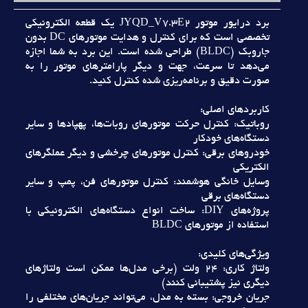
برد درايور موتور JYQD_V7.3E2 يک قطعه الکترونيکي
تخصصي است که براي کنترل و هدايت موتورهاي DC بدون
جاروبک (BLDC) طراحي شده است. اين برد به شما اجازه
مي‌دهد تا سرعت، جهت و ديگر پارامترهاي موتور را به
صورت دقيق و برنامه‌ريزي شده کنترل کنيد.
کاربردهاي اصلي:
روباتيک: کنترل حرکت موتورهاي روبات‌ها، پهپادها و ساير
دستگاه‌هاي خودکار
خودروهاي برقي: کنترل موتورهاي چرخشي و ديگر عملگرهاي
الکتريکي
وسايل خانگي هوشمند: کنترل موتورهاي فن، پمپ و ساير
دستگاه‌هاي برقي
پروژه‌هاي DIY: ساخت انواع دستگاه‌هاي الکترونيکي با
استفاده از موتورهاي BLDC
ويژگي‌هاي کليدي:
ولتاژ کاري: 24 ولت (برخي مدل‌ها ممکن است ولتاژهاي
ديگري نيز پشتيباني کنند)
جريان خروجي: بسته به مدل، مي‌تواند جريان‌هاي مختلفي را