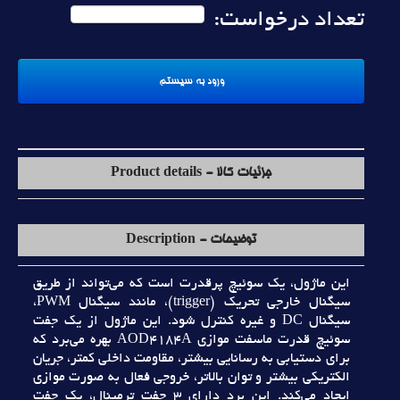
تعداد درخواست:
جزئیات کالا - Product details
توضیحات - Description
اين ماژول، يک سوئيچ پرقدرت است که مي‌تواند از طريق
سيگنال خارجي تحريک (trigger)، مانند سيگنال PWM،
سيگنال DC و غيره کنترل شود. اين ماژول از يک جفت
سوئيچ قدرت ماسفت موازي AOD4184A بهره مي‌برد که
براي دستيابي به رسانايي بيشتر، مقاومت داخلي کمتر، جريان
الکتريکي بيشتر و توان بالاتر، خروجي فعال به صورت موازي
ايجاد مي‌کند. اين برد داراي 3 جفت ترمينال، يک جفت