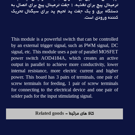
ترمينال پيچ براي تغذيه، 1 جفت ترمينال پيچ براي اتصال به
دستگاه برق و يک جفت پد لحيم پد براي سيگنال تحريک
کننده ورودي است.
This module is a powerful switch that can be controlled
by an external trigger signal, such as PWM signal, DC
signal, etc. This module uses a pair of parallel MOSFET
power switch AOD4184A, which creates an active
output in parallel to achieve more conductivity, lower
internal resistance, more electric current and higher
power. This board has 3 pairs of terminals, one pair of
screw terminals for feeding, 1 pair of screw terminals
for connecting to the electrical device and one pair of
solder pads for the input stimulating signal.
کالا های مرتبط - Related goods