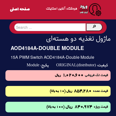
فروشگاه آنلاین اسکایتک
ماژول تغذیه دو هسته‌ای
AOD4184A-DOUBLE MODULE
15A PWM Switch AOD4184A-Double Module
Module
ORIGINAL(distributor)
کیفیت:
پکیج:
1,020,600
قیمت تک فروشی
ریال
854,280
(10 به بالا)
قیمت عمده
ریال
840,974
ریال
(100 به بالا)
قیمت ویژه