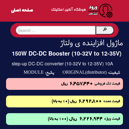
فروشگاه آنلاین اسکایتک
ماژول افزاینده ی ولتاژ
150W DC-DC Booster (10-32V to 12-35V)
step-up DC-DC converter (10-32V to 12-35V) 10A
MODULE
ORIGINAL(distributor)
کیفیت:
پکیج:
6,457,440
قیمت تک فروشی
ریال
6,292,800
(10 به بالا)
قیمت عمده
ریال
6,226,944
ریال
(100 به بالا)
قیمت ویژه