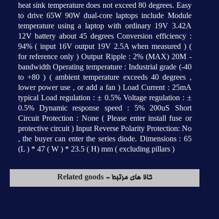
heat sink temperature does not exceed 80 degrees. Easy
to drive 65W 90W dual-core laptops include Module
temperature using a laptop with ordinary 19V 3.42A
12V battery about 45 degrees Conversion efficiency :
94% ( input 16V output 19V 2.5A when measured ) (
for reference only ) Output Ripple : 2% (MAX) 20M -
bandwidth Operating temperature : Industrial grade (-40
to +80 ) ( ambient temperature exceeds 40 degrees ,
lower power use , or add a fan ) Load Current : 25mA
typical Load regulation : ± 0.5% Voltage regulation : ±
0.5% Dynamic response speed : 5% 200uS Short
Circuit Protection : None ( Please enter install fuse or
protective circuit ) Input Reverse Polarity Protection: No
, the buyer can enter the series diode. Dimensions : 65
(L ) * 47 ( W ) * 23.5 ( H) mm ( excluding pillars )
کالا های مرتبط - Related goods