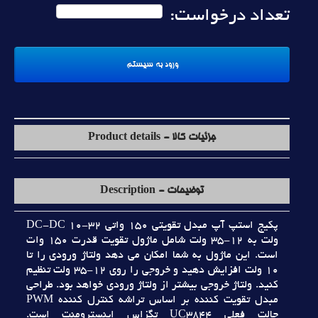
تعداد درخواست:
جزئیات کالا - Product details
توضیحات - Description
پکيج استپ آپ مبدل تقويتي 150 واتي DC-DC 10-32
ولت به 12-35 ولت شامل ماژول تقويت قدرت 150 وات
است. اين ماژول به شما امکان مي دهد ولتاژ ورودي را تا
10 ولت افزايش دهيد و خروجي را روي 12-35 ولت تنظيم
کنيد. ولتاژ خروجي بيشتر از ولتاژ ورودي خواهد بود. طراحي
مبدل تقويت کننده بر اساس تراشه کنترل کننده PWM
حالت فعلي UC3844 تگزاس اينسترومنت است.