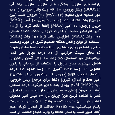
پارامترهاي ماژول: ويژگي هاي ماژول: ماژول پله آپ
(BOOST) ولتاژ ورودي: 10-32 ولت ولتاژ خروجي: (1) به
طور مداوم قابل تنظيم (12-35V) (2) خروجي ثابت (بين
12-35 ولت انتخاب کنيد) جريان خروجي: 10 آمپر (MAX)
جريان ورودي: 16 آمپر (MAX) (لطفا اتلاف گرما را از 10
آمپر افزايش دهيد، ) قدرت خروجي: خنک کننده طبيعي
100 وات (MAX)، افزايش اتلاف گرما 150 وات (MAX)
استفاده از توان واقعي هنگام تصميم گيري در مورد وضعيت
واقعي، لطفاً فن هاي بيشتري اضافه کنيد، لطفاً مطمئن شويد
که دماي سينک حرارتي از 80 درجه تجاوز نمي کند.
لپ‌تاپ‌هاي دو هسته‌اي 65 وات 90 واتي آسان راندن را
شامل مي‌شوند دماي ماژول با استفاده از لپ تاپ با باتري
معمولي 19 ولت 3.42 آمپري 12 ولت حدود 45 درجه
راندمان تبديل: 94% (خروجي 16 ولت ورودي 19 ولت 2.5
آمپر هنگام اندازه گيري) (فقط براي مرجع) ريپل خروجي:
2% (MAX) 20M پهناي باند دماي کارکرد: درجه صنعتي
(40- تا 80+) (دماي محيط بيش از 40 درجه، مصرف انرژي
کمتر يا اضافه کردن فن) جريان بار: 25 ميلي آمپر معمولي
تنظيم بار: ± 0.5درصد تنظيم ولتاژ: ± 0.5 درصد سرعت
پاسخ ديناميکي: 5% 200uS حفاظت از اتصال کوتاه: هيچ
(لطفا فيوز نصب يا مدار محافظ را وارد کنيد) حفاظت از قطب