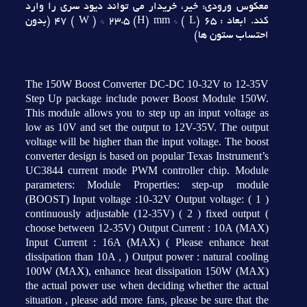
معکوس ورودي: خير، خريدار مي تواند ديود سري را وارد
کند. ابعاد : 65 (L ) * 47 ( W ) * 23.5 (H) mm (بدون
احتساب ستون ها)
The 150W Boost Converter DC-DC 10-32V to 12-35V
Step Up package include power Boost Module 150W.
This module allows you to step up an input voltage as
low as 10V and set the output to 12V-35V. The output
voltage will be higher than the input voltage. The boost
converter design is based on popular Texas Instrument’s
UC3844 current mode PWM controller chip. Module
parameters: Module Properties: step-up module
(BOOST) Input voltage :10-32V Output voltage: ( 1 )
continuously adjustable (12-35V) ( 2 ) fixed output (
choose between 12-35V) Output Current : 10A (MAX)
Input Current : 16A (MAX) ( Please enhance heat
dissipation than 10A , ) Output power : natural cooling
100W (MAX), enhance heat dissipation 150W (MAX)
the actual power use when deciding whether the actual
situation , please add more fans, please be sure that the