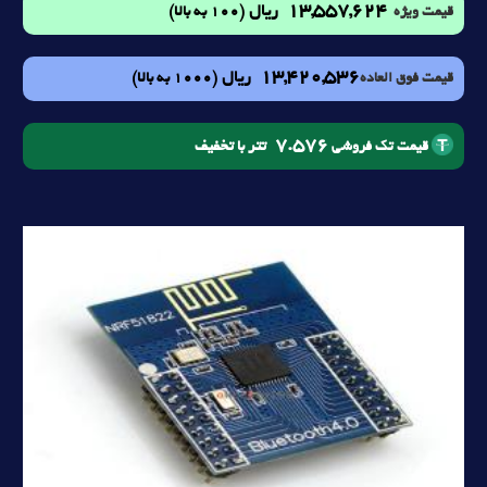
13,557,624
ریال
(100 به بالا)
قیمت ویژه
13,420,536
ریال
(1000 به بالا)
قیمت فوق العاده
7.576
تتر با تخفیف
قیمت تک فروشی