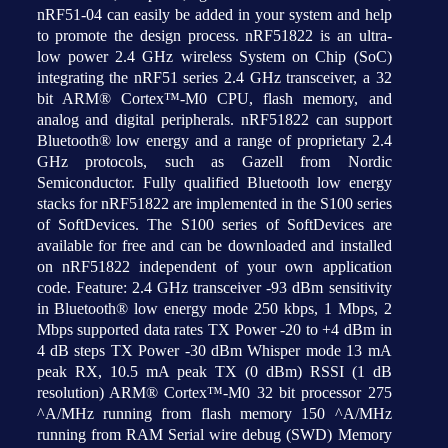
nRF51-04 can easily be added in your system and help
to promote the design process. nRF51822 is an ultra-
low power 2.4 GHz wireless System on Chip (SoC)
integrating the nRF51 series 2.4 GHz transceiver, a 32
bit ARM® Cortex™-M0 CPU, flash memory, and
analog and digital peripherals. nRF51822 can support
Bluetooth® low energy and a range of proprietary 2.4
GHz protocols, such as Gazell from Nordic
Semiconductor. Fully qualified Bluetooth low energy
stacks for nRF51822 are implemented in the S100 series
of SoftDevices. The S100 series of SoftDevices are
available for free and can be downloaded and installed
on nRF51822 independent of your own application
code. Feature: 2.4 GHz transceiver -93 dBm sensitivity
in Bluetooth® low energy mode 250 kbps, 1 Mbps, 2
Mbps supported data rates TX Power -20 to +4 dBm in
4 dB steps TX Power -30 dBm Whisper mode 13 mA
peak RX, 10.5 mA peak TX (0 dBm) RSSI (1 dB
resolution) ARM® Cortex™-M0 32 bit processor 275
^A/MHz running from flash memory 150 ^A/MHz
running from RAM Serial wire debug (SWD) Memory