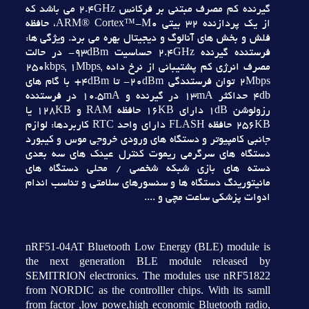
گيرنده کم مصرف مبتني بر فرکانس 2.4GHz مي باشد که
از يک پردازنده 32 بيتي ARM® Cortex™-M0، حافظه
فلش و بخش هاي آنالوگ و ديجيتال بهره مي برد. ويژگي ها:
فرستنده گيرنده 2.4GHz حساسيت 93dBm- در حالت
مصرف انرژي کم پشتيباني از نرخ داده 250kbps, 1Mbps,
2Mbps توان فرستندگي 20dBm- تا 4dBm+ با گام هاي
4db حداکثر 13mA در گيرنده و 10.5mA در فرستنده
رزولوشن 1dB داراي 16KB حافظه RAM و 128KB يا
256KB حافظه FLASH داراي واحد RTC کاربردها: لوازم
جانبي کامپيوتر و دستگاه هاي ورودي خروجي موس و کيبورد
دستگاه هاي سرگرمي ريموت کنترل عينک هاي سه بعدي
دسته هاي بازي شبکه شخصي / محلي دستگاه هاي
مانيتورينگ دستگاه ها و سنسورهاي سلامتي و تناسب اندام
ادوات پزشکي ساعت مچي و ....
nRF51-04AT Bluetooth Low Energy (BLE) module is
the next generation BLE module released by
SEMITRION electronics. The modules use nRF51822
from NORDIC as the controlller chips. With its samll
from factor ,low powe,high economic Bluetooth radio,