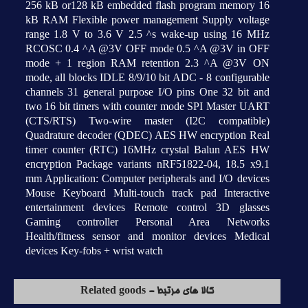
256 kB or128 kB embedded flash program memory 16
kB RAM Flexible power management Supply voltage
range 1.8 V to 3.6 V 2.5 ^s wake-up using 16 MHz
RCOSC 0.4 ^A @3V OFF mode 0.5 ^A @3V in OFF
mode + 1 region RAM retention 2.3 ^A @3V ON
mode, all blocks IDLE 8/9/10 bit ADC - 8 configurable
channels 31 general purpose I/O pins One 32 bit and
two 16 bit timers with counter mode SPI Master UART
(CTS/RTS) Two-wire master (I2C compatible)
Quadrature decoder (QDEC) AES HW encryption Real
timer counter (RTC) 16MHz crystal Balun AES HW
encryption Package variants nRF51822-04, 18.5 x9.1
mm Application: Computer peripherals and I/O devices
Mouse Keyboard Multi-touch track pad Interactive
entertainment devices Remote control 3D glasses
Gaming controller Personal Area Networks
Health/fitness sensor and monitor devices Medical
devices Key-fobs + wrist watch
کالا های مرتبط - Related goods