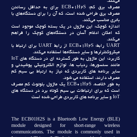
مي‌کند.
مصرف برق کم: ECB01H2S براي به حداقل رساندن
مصرف برق طراحي شده است، که آن را براي دستگاه‌هاي با
باتري مناسب مي‌کند.
اندازه کوچک: اين ماژول در يک بسته کوچک موجود است
که امکان ادغام آسان در دستگاه‌هاي کوچک را فراهم
مي‌کند.
UART رابط: ECB01H2S از رابط UART براي ارتباط با
ميکروکنترلرها و ساير دستگاه‌ها استفاده مي‌کند.
کاربرد: اين ماژول به طور گسترده اي در دستگاه هاي IoT
مانند سنسورها، ردياب ها، لوازم الکترونيکي پوشيدني و
ساير برنامه هاي کاربردي که نياز به ارتباط بي سيم کم
مصرف دارند، استفاده مي شود.
به طور خلاصه، ECB01H2S يک ماژول بلوتوث کم مصرف
است که براي ارتباطات بي سيم کوتاه برد در دستگاه هاي
IoT و ساير برنامه هاي کاربردي طراحي شده است
The ECB01H2S is a Bluetooth Low Energy (BLE)
module designed for short-range wireless
communications. The module is commonly used in