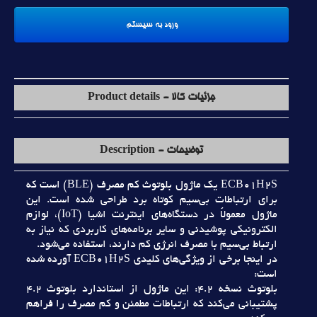
جزئیات کالا - Product details
توضیحات - Description
ECB01H2S يک ماژول بلوتوث کم مصرف (BLE) است که
براي ارتباطات بي‌سيم کوتاه برد طراحي شده است. اين
ماژول معمولاً در دستگاه‌هاي اينترنت اشيا (IoT)، لوازم
الکترونيکي پوشيدني و ساير برنامه‌هاي کاربردي که نياز به
ارتباط بي‌سيم با مصرف انرژي کم دارند، استفاده مي‌شود.
در اينجا برخي از ويژگي‌هاي کليدي ECB01H2S آورده شده
است:
بلوتوث نسخه 4.2: اين ماژول از استاندارد بلوتوث 4.2
پشتيباني مي‌کند که ارتباطات مطمئن و کم مصرف را فراهم