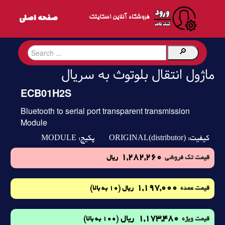
فروشگاه آنلاین اسکایتک
ماژول انتقال بلوتوث به سریال
ECB01H2S
Bluetooth to serial port transparent transmission
Module
MODULE
ORIGINAL(distributor)
کیفیت:
پکیج:
1,282,260
قیمت تک فروشی
ریال
1,197,000
(10 به بالا)
قیمت عمده
ریال
1,173,480
ریال
(100 به بالا)
قیمت ویژه