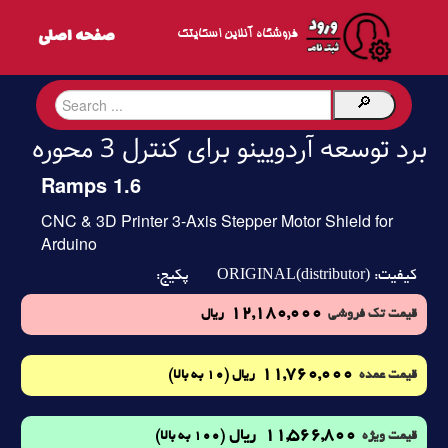
فروشگاه آنلاین اسکایتک
برد توسعه آردویینو برای کنترل 3 محوره
Ramps 1.6
CNC & 3D Printer 3-Axis Stepper Motor Shield for
Arduino
ORIGINAL(distributor)
کیفیت:
پکیج:
12,180,000
قیمت تک فروشی
ریال
11,760,000
(10 به بالا)
قیمت عمده
ریال
11,566,800
ریال
(100 به بالا)
قیمت ویژه