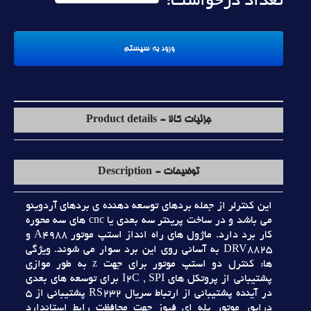
تعداد درخواست:
جزئیات کالا - Product details
توضیحات - Description
اين کنترلر از جمله بردهاي توسعه دهنده ي بردهاي آردوينو
مي باشد و در ساخت پرينتر سه بعدي يا cnc هاي سه محوره
کار برد دارد. ماژول هاي راه انداز استپ موتور A4988 و
DRV8825 به آساني روي اين برد سوار مي شوند. ويژگي
ها: کنترل دو استپ موتور براي جهت z به طور موازي
پشتيباني از پروتکل هاي I2C , SPI براي توسعه هاي بعدي
در آينده پشتيباني از ارتباط سريال RS232 پشتيباني از 5
درايور موتور پله اي فيوز جهت محافظت رابط استاندارد