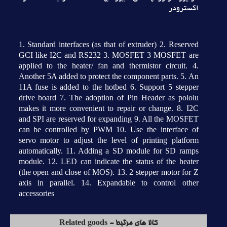
اکسترودر
1. Standard interfaces (as that of extruder) 2. Reserved
GCI like I2C and RS232 3. MOSFET 3 MOSFET are
applied to the heater/ fan and thermistor circuit. 4.
Another 5A added to protect the component parts. 5. An
11A fuse is added to the hotbed 6. Support 5 stepper
drive board 7. The adoption of Pin Header as pololu
makes it more convenient to repair or change. 8. I2C
and SPI are reserved for expanding 9. All the MOSFET
can be controlled by PWM 10. Use the interface of
servo motor to adjust the level of printing platform
automatically. 11. Adding a SD module for SD ramps
module. 12. LED can indicate the status of the heater
(the open and close of MOS). 13. 2 stepper motor for Z
axis in parallel. 14. Expandable to control other
accessories
کالا های مرتبط - Related goods