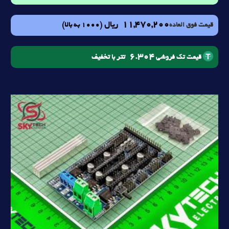
11,470,200
ریال
(1000 به بالا)
قیمت فوق العاده
6.304
تتر با تخفیف
قیمت تک فروشی