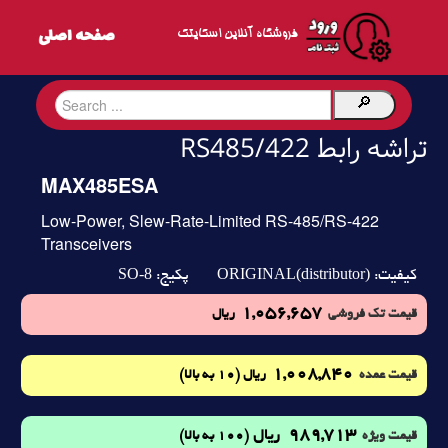
فروشگاه آنلاین اسکایتک
تراشه رابط RS485/422
MAX485ESA
Low-Power, Slew-Rate-Limited RS-485/RS-422
Transceivers
SO-8
ORIGINAL(distributor)
کیفیت:
پکیج:
1,056,657
قیمت تک فروشی
ریال
1,008,840
(10 به بالا)
قیمت عمده
ریال
989,713
ریال
(100 به بالا)
قیمت ویژه