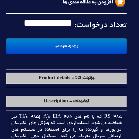
افزودن به علاقه مندی ها
تعداد درخواست:
جزئیات کالا - Product details
توضیحات - Description
RS-485 که با نام هاي TIA-485(-A)، EIA-485 نيز
شناخته مي شود، استانداردي است که ويژگي هاي الکتريکي
درايورها و گيرنده ها را براي استفاده در سيستم هاي
ارتباطي سريال تعريف مي کند. سيگنال دهي الکتريکي