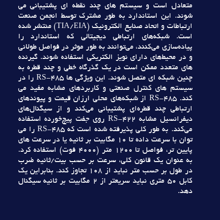
متعادل است و سيستم هاي چند نقطه اي پشتيباني مي
شوند. اين استاندارد به طور مشترک توسط انجمن صنعت
ارتباطات و اتحاد صنايع الکترونيک (TIA/EIA) منتشر شده
است. شبکه‌هاي ارتباطي ديجيتالي که استاندارد را
پياده‌سازي مي‌کنند، مي‌توانند به طور موثر در فواصل طولاني
و در محيط‌هاي داراي نويز الکتريکي استفاده شوند. گيرنده
هاي متعدد ممکن است در يک گذرگاه خطي و چند قطره به
چنين شبکه اي متصل شوند. اين ويژگي ها RS-485 را در
سيستم هاي کنترل صنعتي و کاربردهاي مشابه مفيد مي
کند. RS-485 از شبکه‌هاي محلي ارزان قيمت و پيوندهاي
ارتباطي چند قطره‌اي پشتيباني مي‌کند و از سيگنال‌هاي
ديفرانسيل مشابه RS-422 روي جفت پيچ‌خورده استفاده
مي‌کند. به طور کلي پذيرفته شده است که RS-485 را مي
توان با سرعت داده تا 10 مگابيت بر ثانيه يا در سرعت هاي
پايين تر، فواصل تا 1200 متر (4000 فوت) استفاده کرد.
به عنوان يک قانون کلي، سرعت بر حسب بيت/ثانيه ضرب
در طول بر حسب متر نبايد از 108 تجاوز کند. بنابراين يک
کابل 50 متري نبايد سريعتر از 2 مگابيت بر ثانيه سيگنال
دهد.