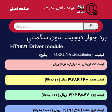
فروشگاه آنلاین اسکایتک
برد چهار ديجيت سون سگمنتي
HT1621 Driver module
ORIGINAL(distributor)
کیفیت:
پکیج:
3,808,800
قیمت تک فروشی
ریال
3,284,640
(10 به بالا)
قیمت عمده
ریال
3,222,547
ریال
(100 به بالا)
قیمت ویژه
3,191,501
ریال
(1000 به بالا)
قیمت فوق العاده