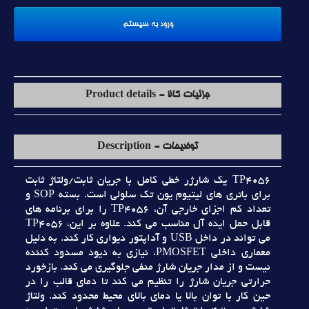
جزئیات کالا - Product details
توضیحات - Description
TP4056 يک شارژر خطي کامل با جريان ثابت/ولتاژ ثابت
براي باتري هاي ليتيوم يون تک سلولي است. بسته SOP و
تعداد کم اجزاي خارجي آن، TP4056 را براي برنامه هاي
قابل حمل ايده آل مناسب مي کند. علاوه بر اين، TP4056
مي تواند در داخل USB و آداپتور ديواري کار کند. به دليل
معماري داخلي PMOSFET، نيازي به ديود مسدود کننده
نيست و از مدار جريان شارژ منفي جلوگيري مي کند. بازخورد
حرارتي جريان شارژ را تنظيم مي کند تا دماي قالب را در
حين کار با توان بالا يا دماي بالاي محيط محدود کند. ولتاژ