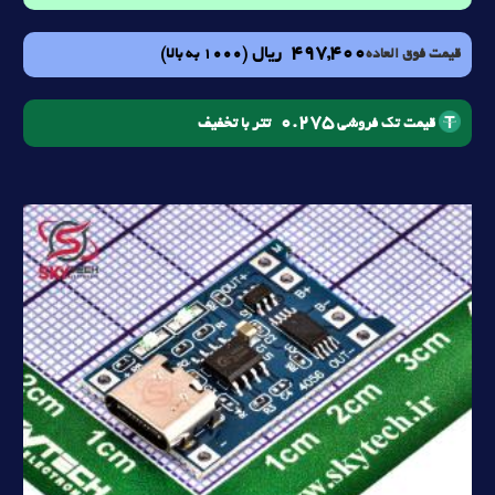
497,400
ریال
(1000 به بالا)
قیمت فوق العاده
0.275
تتر با تخفیف
قیمت تک فروشی