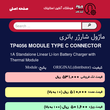
فروشگاه آنلاین اسکایتک
ماژول شارژر باتری
TP4056 MODULE TYPE C CONNECTOR
1A Standalone Linear Li-lon Battery Charger with
Thermal Module
Module
ORIGINAL(distributor)
کیفیت:
پکیج:
531,000
قیمت تک فروشی
ریال
510,000
(10 به بالا)
قیمت عمده
ریال
501,600
ریال
(100 به بالا)
قیمت ویژه