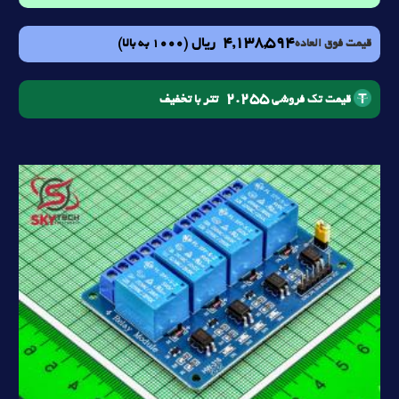
4,138,594
ریال
(1000 به بالا)
قیمت فوق العاده
2.255
تتر با تخفیف
قیمت تک فروشی