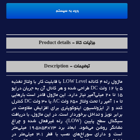
جزئیات کالا - Product details
توضیحات - Description
ماژول رله 4 کاناله LOW Level با قابليت کار با ولتاژ تغذيه
5 يا 12 ولت DC طراحي شده و هر کانال آن به جريان درايو
15 تا 20 ميلي‌آمپر نياز دارد. اين ماژول قادر است بارهايي
تا 10 آمپر را تحت ولتاژ 250 ولت AC يا 30 ولت DC کنترل
کند و از ايزولاسيون اپتوکوپلري براي افزايش مقاومت در
برابر نويز و تداخل برخوردار است. در اين ماژول، با دريافت
سيگنال سطح پايين (LOW)، رله غيرفعال شده و چراغ
نشانگر روشن مي‌شود. ابعاد برد 73×54×19.5 ميلي‌متر
است و داراي سوراخ‌هاي نصب با قطر 3.1 ميلي‌متر در