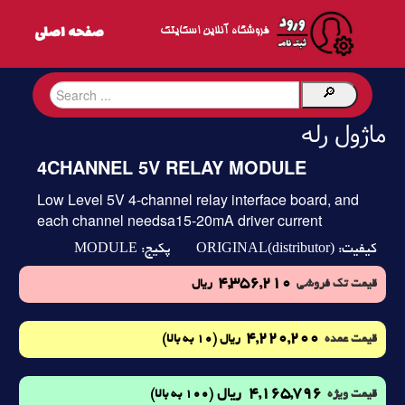
فروشگاه آنلاین اسکایتک
ماژول رله
4CHANNEL 5V RELAY MODULE
Low Level 5V 4-channel relay interface board, and
each channel needsa15-20mA driver current
MODULE
ORIGINAL(distributor)
کیفیت:
پکیج:
4,356,210
قیمت تک فروشی
ریال
4,220,200
(10 به بالا)
قیمت عمده
ریال
4,165,796
ریال
(100 به بالا)
قیمت ویژه