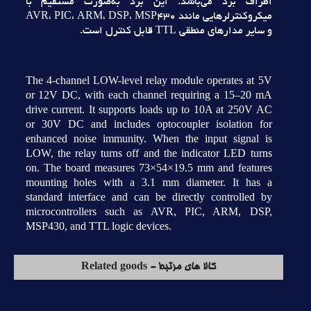
اطراف برد مي‌باشد. اين برد به‌صورت مستقيم با
ميکروکنترلرهايي مانند AVR، PIC، ARM، DSP، MSP430
و ساير مدارهاي منطقي TTL قابل کنترل است.
The 4-channel LOW-level relay module operates at 5V
or 12V DC, with each channel requiring a 15–20 mA
drive current. It supports loads up to 10A at 250V AC
or 30V DC and includes optocoupler isolation for
enhanced noise immunity. When the input signal is
LOW, the relay turns off and the indicator LED turns
on. The board measures 73×54×19.5 mm and features
mounting holes with a 3.1 mm diameter. It has a
standard interface and can be directly controlled by
microcontrollers such as AVR, PIC, ARM, DSP,
MSP430, and TTL logic devices.
کالا های مرتبط - Related goods