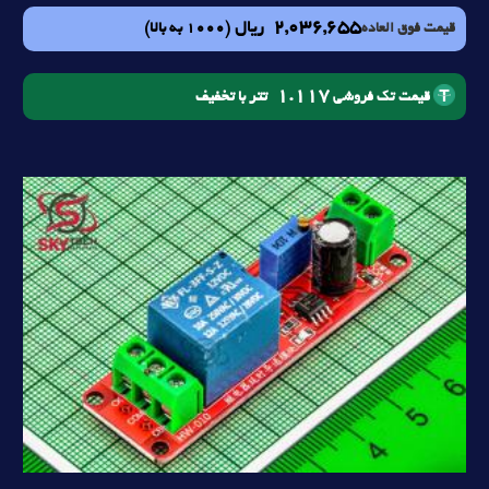
2,036,655
ریال
(1000 به بالا)
قیمت فوق العاده
1.117
تتر با تخفیف
قیمت تک فروشی