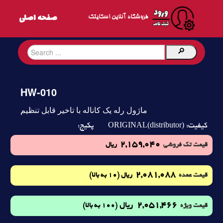
فروشگاه آنلاین اسکایتک
HW-010
ماژول رله یک کاناله با تاخیر قابل تنظیم
ORIGINAL(distributor)
کیفیت:
پکیج:
2,159,040
قیمت تک فروشی
ریال
2,081,088
(10 به بالا)
قیمت عمده
ریال
2,051,466
ریال
(100 به بالا)
قیمت ویژه