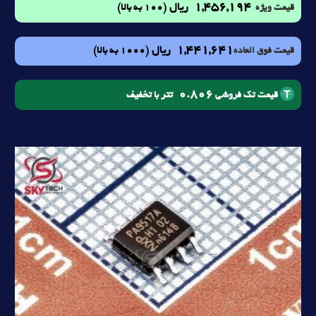
1,456,194
ریال
(100 به بالا)
قیمت ویژه
1,441,641
ریال
(1000 به بالا)
قیمت فوق العاده
0.806
تتر با تخفیف
قیمت تک فروشی