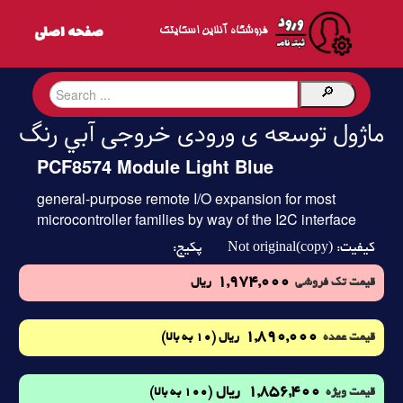
فروشگاه آنلاین اسکایتک
ماژول توسعه ی ورودی خروجی آبي رنگ
PCF8574 Module Light Blue
general-purpose remote I/O expansion for most
microcontroller families by way of the I2C interface
Not original(copy)
کیفیت:
پکیج:
1,974,000
قیمت تک فروشی
ریال
1,890,000
(10 به بالا)
قیمت عمده
ریال
1,856,400
ریال
(100 به بالا)
قیمت ویژه