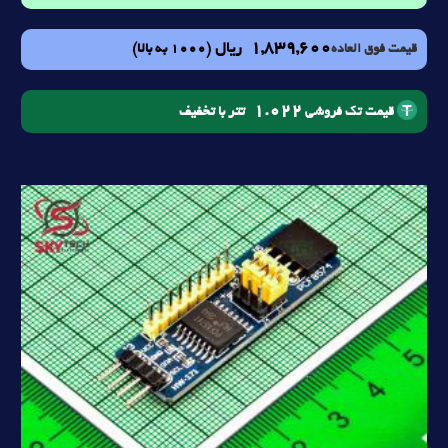
1,839,600
ریال
(1000 به بالا)
قیمت فوق العاده
1.022
تتر با تخفیف
قیمت تک فروشی