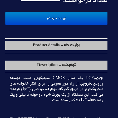
تعداد درخواست:
جزئیات کالا - Product details
توضیحات - Description
PCF8574 يک مدار CMOS سيليکوني است. توسعه
ورودي/خروجي از راه دور عمومي را براي اکثر خانواده هاي
ميکروکنترلر از طريق گذرگاه دوطرفه دو خطي (I2C) فراهم
مي کند. اين دستگاه از يک پورت شبه دو جهته 8 بيتي و يک
رابط I2C-bus تشکيل شده است.