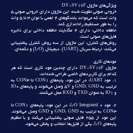
ويژگي‌هاي ماژول DY-SV17F
خروجي صوتي تقويت شده: اين ماژول داراي خروجي صوتي 5
وات است که مي‌تواند بلندگوهاي 4 اهمي با توان 3 تا 5 وات
را به طور مستقيم راه‌اندازي کند.
حافظه داخلي: داراي 4 مگابايت حافظه داخلي براي ذخيره
فايل‌هاي صوتي است.
روش‌هاي کنترل: اين ماژول از سه روش کنترل پشتيباني
مي‌کند: ارتباط سريال (UART)، ديجيتال (I/O) و دکمه‌اي.
مودهاي کاري
ماژول DY-SV17F داراي چندين مود کاري است که هر
کدام براي کاربردهاي خاصي طراحي شده‌اند:
1. مود UART: در اين مود، پايه‌هاي CON1 تا CON3 به
ترتيب به GND، GND و 5V وصل مي‌شوند و پايه‌هاي IO0
و IO1 به عنوان TXD و RXD عمل مي‌کنند.
2. مود I/O Integrated 0: در اين مود، پايه‌هاي CON1 تا
CON3 به ترتيب به GND، GND و GND وصل مي‌شوند.
اين مود از 255 فايل صوتي پشتيباني مي‌کند و با تنظيم
پايه‌هاي I/O، يکي از فايل‌ها انتخاب و پخش مي‌شود.