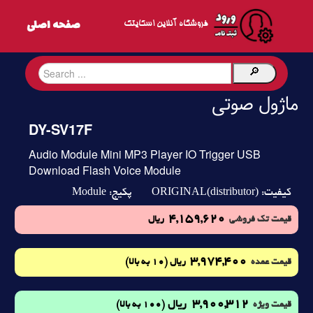
فروشگاه آنلاین اسکایتک
ماژول صوتی
DY-SV17F
Audio Module Mini MP3 Player IO Trigger USB
Download Flash Voice Module
Module
ORIGINAL(distributor)
کیفیت:
پکیج:
4,159,620
قیمت تک فروشی
ریال
3,974,400
(10 به بالا)
قیمت عمده
ریال
3,900,312
ریال
(100 به بالا)
قیمت ویژه