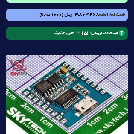
3,863,268
ریال
(1000 به بالا)
قیمت فوق العاده
2.153
تتر با تخفیف
قیمت تک فروشی