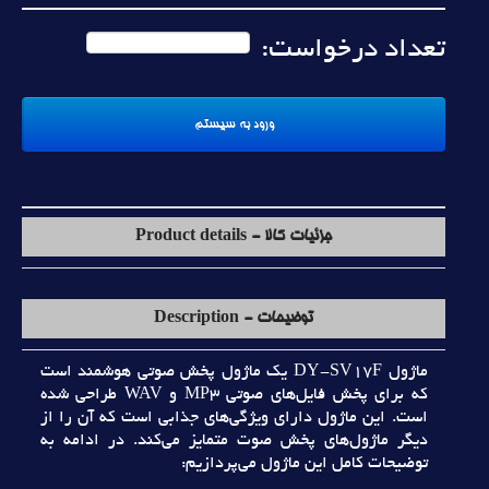
تعداد درخواست:
جزئیات کالا - Product details
توضیحات - Description
ماژول DY-SV17F يک ماژول پخش صوتي هوشمند است
که براي پخش فايل‌هاي صوتي MP3 و WAV طراحي شده
است. اين ماژول داراي ويژگي‌هاي جذابي است که آن را از
ديگر ماژول‌هاي پخش صوت متمايز مي‌کند. در ادامه به
توضيحات کامل اين ماژول مي‌پردازيم: