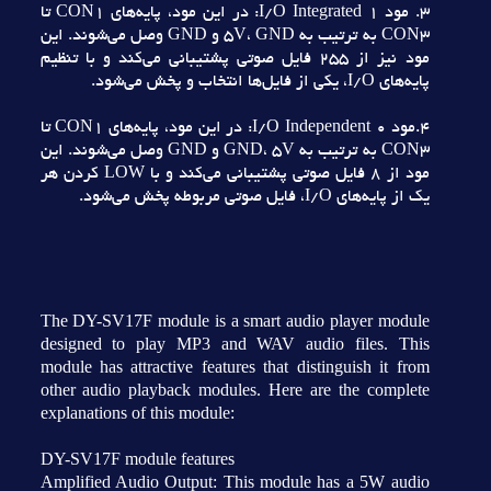
3. مود I/O Integrated 1: در اين مود، پايه‌هاي CON1 تا
CON3 به ترتيب به 5V، GND و GND وصل مي‌شوند. اين
مود نيز از 255 فايل صوتي پشتيباني مي‌کند و با تنظيم
پايه‌هاي I/O، يکي از فايل‌ها انتخاب و پخش مي‌شود.
4.مود I/O Independent 0: در اين مود، پايه‌هاي CON1 تا
CON3 به ترتيب به GND، 5V و GND وصل مي‌شوند. اين
مود از 8 فايل صوتي پشتيباني مي‌کند و با LOW کردن هر
يک از پايه‌هاي I/O، فايل صوتي مربوطه پخش مي‌شود.
The DY-SV17F module is a smart audio player module
designed to play MP3 and WAV audio files. This
module has attractive features that distinguish it from
other audio playback modules. Here are the complete
explanations of this module:
DY-SV17F module features
Amplified Audio Output: This module has a 5W audio