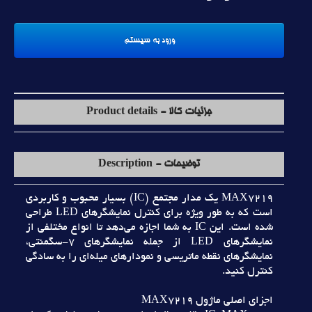
جزئیات کالا - Product details
توضیحات - Description
MAX7219 يک مدار مجتمع (IC) بسيار محبوب و کاربردي
است که به طور ويژه براي کنترل نمايشگرهاي LED طراحي
شده است. اين IC به شما اجازه مي‌دهد تا انواع مختلفي از
نمايشگرهاي LED از جمله نمايشگرهاي 7-سگمنتي،
نمايشگرهاي نقطه ماتريسي و نمودارهاي ميله‌اي را به سادگي
کنترل کنيد.
اجزاي اصلي ماژول MAX7219