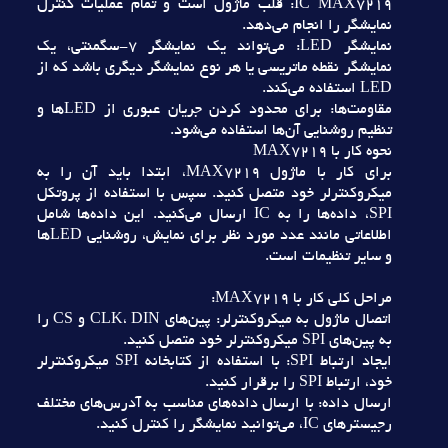
IC MAX7219: قلب ماژول است و تمام عمليات کنترل
نمايشگر را انجام مي‌دهد.
نمايشگر LED: مي‌تواند يک نمايشگر 7-سگمنتي، يک
نمايشگر نقطه ماتريسي يا هر نوع نمايشگر ديگري باشد که از
LED استفاده مي‌کند.
مقاومت‌ها: براي محدود کردن جريان عبوري از LEDها و
تنظيم روشنايي آن‌ها استفاده مي‌شود.
نحوه کار با MAX7219
براي کار با ماژول MAX7219، ابتدا بايد آن را به
ميکروکنترلر خود متصل کنيد. سپس با استفاده از پروتکل
SPI، داده‌ها را به IC ارسال مي‌کنيد. اين داده‌ها شامل
اطلاعاتي مانند عدد مورد نظر براي نمايش، روشنايي LEDها
و ساير تنظيمات است.
مراحل کلي کار با MAX7219:
اتصال ماژول به ميکروکنترلر: پين‌هاي CLK، DIN و CS را
به پين‌هاي SPI ميکروکنترلر خود متصل کنيد.
ايجاد ارتباط SPI: با استفاده از کتابخانه SPI ميکروکنترلر
خود، ارتباط SPI را برقرار کنيد.
ارسال داده: با ارسال داده‌هاي مناسب به آدرس‌هاي مختلف
رجيسترهاي IC، مي‌توانيد نمايشگر را کنترل کنيد.