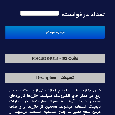
تعداد درخواست:
جزئیات کالا - Product details
توضیحات - Description
خازن 680 نانو فاراد با پکيج 1206 ،يکي از پر استفاده ترين
رنج در مدار هاي الکترونيک ميباشد. خازن‌ها کاربردهاي
وسيعي دارند. آن‌ها به همراه مقاومت‌ها، در مدارات
تايمينگ استفاده مي‌شوند. همچنين از خازن‌ها براي صاف
کردن سطح تغييرات ولتاژ مستقيم استفاده مي‌شود. از