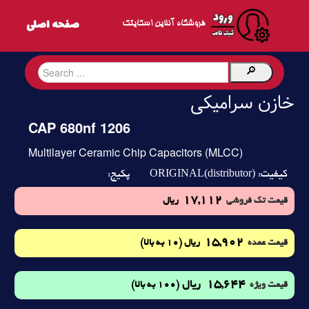
فروشگاه آنلاین اسکایتک
خازن سرامیکی
CAP 680nf 1206
Multilayer Ceramic Chip Capacitors (MLCC)
ORIGINAL(distributor)
کیفیت:
پکیج:
17,112
قیمت تک فروشی
ریال
15,902
(10 به بالا)
قیمت عمده
ریال
15,644
ریال
(100 به بالا)
قیمت ویژه