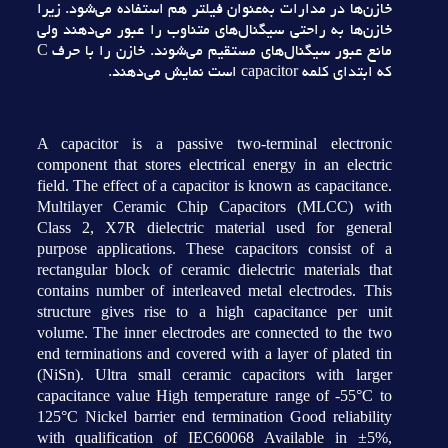
خازن‌ها در مدارات به‌عنوان فيلتر هم استفاده مي‌شود. زيرا
خازن‌ها به راحتي سيگنال‌هاي متناوب را عبور مي‌دهند ولي
مانع عبور سيگنال‌هاي مستقيم مي‌شوند. خازن را با حرف C
که ابتداي کلمه capacitor است نمايش مي‌دهند.
A capacitor is a passive two-terminal electronic
component that stores electrical energy in an electric
field. The effect of a capacitor is known as capacitance.
Multilayer Ceramic Chip Capacitors (MLCC) with
Class 2, X7R dielectric material used for general
purpose applications. These capacitors consist of a
rectangular block of ceramic dielectric materials that
contains number of interleaved metal electrodes. This
structure gives rise to a high capacitance per unit
volume. The inner electrodes are connected to the two
end terminations and covered with a layer of plated tin
(NiSn). Ultra small ceramic capacitors with larger
capacitance value High temperature range of -55°C to
125°C Nickel barrier end termination Good reliability
with qualification of IEC60068 Available in ±5%,