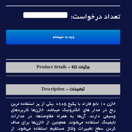
تعداد درخواست:
جزئیات کالا - Product details
توضیحات - Description
خازن 10 نانو فاراد با پکيج 0805 ،يکي از پر استفاده ترين
رنج در مدار هاي الکترونيک ميباشد. خازن‌ها کاربردهاي
وسيعي دارند. آن‌ها به همراه مقاومت‌ها، در مدارات
تايمينگ استفاده مي‌شوند. همچنين از خازن‌ها براي صاف
کردن سطح تغييرات ولتاژ مستقيم استفاده مي‌شود. از