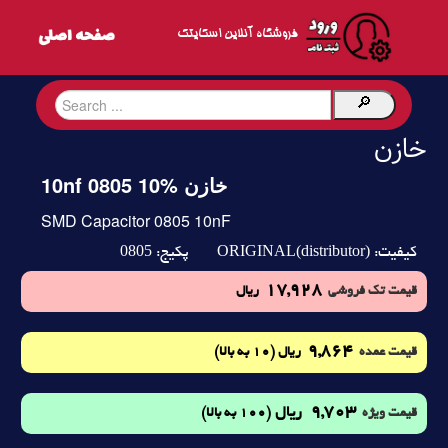
فروشگاه آنلاین اسکایتک
خازن
10nf 0805 10% خازن
SMD Capacitor 0805 10nF
0805
ORIGINAL(distributor)
کیفیت:
پکیج:
17,928
قیمت تک فروشی
ریال
9,864
(10 به بالا)
قیمت عمده
ریال
9,703
ریال
(100 به بالا)
قیمت ویژه