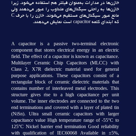
خازن‌ها در مدارات به‌عنوان فيلتر هم استفاده مي‌شود. زيرا
خازن‌ها به راحتي سيگنال‌هاي متناوب را عبور مي‌دهند ولي
مانع عبور سيگنال‌هاي مستقيم مي‌شوند. خازن را با حرف C
که ابتداي کلمه capacitor است نمايش مي‌دهند.
A capacitor is a passive two-terminal electronic
component that stores electrical energy in an electric
field. The effect of a capacitor is known as capacitance.
Multilayer Ceramic Chip Capacitors (MLCC) with
Class 2, X7R dielectric material used for general
purpose applications. These capacitors consist of a
rectangular block of ceramic dielectric materials that
contains number of interleaved metal electrodes. This
structure gives rise to a high capacitance per unit
volume. The inner electrodes are connected to the two
end terminations and covered with a layer of plated tin
(NiSn). Ultra small ceramic capacitors with larger
capacitance value High temperature range of -55°C to
125°C Nickel barrier end termination Good reliability
with qualification of IEC60068 Available in ±5%,