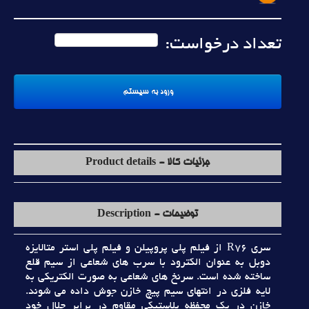
تعداد درخواست:
جزئیات کالا - Product details
توضیحات - Description
سري R76 از فيلم پلي پروپيلن و فيلم پلي استر متالايزه
دوبل به عنوان الکترود با سرب هاي شعاعي از سيم قلع
ساخته شده است. سرنخ هاي شعاعي به صورت الکتريکي به
لايه فلزي در انتهاي سيم پيچ خازن جوش داده مي شوند.
خازن در يک محفظه پلاستيکي مقاوم در برابر حلال خود