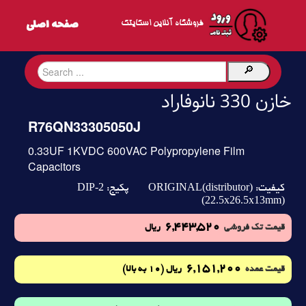
فروشگاه آنلاین اسکایتک
خازن 330 نانوفاراد
R76QN33305050J
0.33UF 1KVDC 600VAC Polypropylene Film
Capacitors
DIP-2
ORIGINAL(distributor)
کیفیت:
پکیج:
(22.5x26.5x13mm)
6,443,520
قیمت تک فروشی
ریال
6,151,200
(10 به بالا)
قیمت عمده
ریال