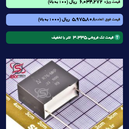
6,034,272
ریال
(100 به بالا)
قیمت ویژه
5,975,808
ریال
(1000 به بالا)
قیمت فوق العاده
3.335
تتر با تخفیف
قیمت تک فروشی