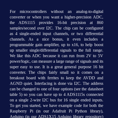
For microcontrollers without an analog-to-digital
converter or when you want a higher-precision ADC,
the ADS1115 provides 16-bit precision at 860
samples/second over I2C. The chip can be configured
as 4 single-ended input channels, or two differential
channels. As a nice bonus, it even includes a
programmable gain amplifier, up to x16, to help boost
up smaller single/differential signals to the full range.
We like this ADC because it can run from 2V to 5V
power/logic, can measure a large range of signals and its
super easy to use. It is a great general purpose 16 bit
converter. The chips fairly small so it comes on a
breakout board with ferrites to keep the AVDD and
AGND quiet. Interfacing is done via I2C. The address
can be changed to one of four options (see the datasheet
table 5) so you can have up to 4 ADS1115s connected
on a single 2-wire I2C bus for 16 single ended inputs.
To get you started, we have example code for both the
Raspberry Pi (in our Adafruit Pi Python library),
Arduino (in our ADS1X15 Arduino library repository)