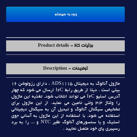
جزئیات کالا - Product details
توضیحات - Description
ماژول آنالوگ به ديجيتال ADS1115 ، داراي رزولوشن 16
بيتي است . ديتا از طريق رابط I2C ارسال مي شود که چهار
آدرس اسليو I2C مي تواند انتخاب شود. تغذيه اين ماژول
را ولتاژ 3.3 ولتي تامين مي نمايد. از اين ماژول براي
تشخيص سيگنال آنالوگ و تبديل آن به سيگنال ديجيتالي
استفاده مي شود. با استفاده از اين ماژول به آساني جوي
استيک و يا سنسورهاي آنالوگ نظير NTC و ... را به برد
رسپبري پاي خود متصل نماييد .