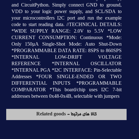
and CircuitPython. Simply connect GND to ground,
VDD to your logic power supply, and SCL/SDA to
your microcontrollers I2C port and run the example
code to start reading data. //TECHNICAL DETAILS:
*WIDE SUPPLY RANGE: 2.0V to 5.5V *LOW
CURRENT CONSUMPTION: Continuous *Mode:
Only 150µA Single-Shot Mode: Auto Shut-Down
*PROGRAMMABLE DATA RATE: 8SPS to 860SPS
*INTERNAL LOW-DRIFT VOLTAGE
REFERENCE *INTERNAL OSCILLATOR
*INTERNAL PGA *I2C INTERFACE: Pin-Selectable
Addresses *FOUR SINGLE-ENDED OR TWO
DIFFERENTIAL INPUTS *PROGRAMMABLE
COMPARATOR *This board/chip uses I2C 7-bit
addresses between 0x48-0x4B, selectable with jumpers
کالا های مرتبط - Related goods