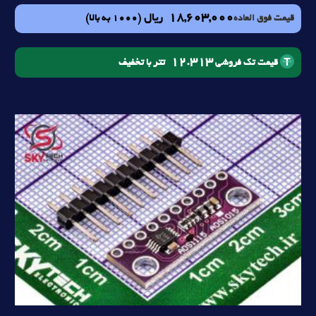
18,603,000
ریال
(1000 به بالا)
قیمت فوق العاده
12.313
تتر با تخفیف
قیمت تک فروشی