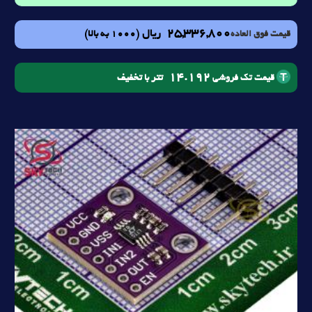
25,336,800
ریال
(1000 به بالا)
قیمت فوق العاده
14.192
تتر با تخفیف
قیمت تک فروشی