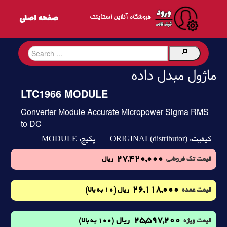
فروشگاه آنلاین اسکایتک
ماژول مبدل داده
LTC1966 MODULE
Converter Module Accurate Micropower Sigma RMS
to DC
MODULE
ORIGINAL(distributor)
کیفیت:
پکیج:
27,420,000
قیمت تک فروشی
ریال
26,118,000
(10 به بالا)
قیمت عمده
ریال
25,597,200
ریال
(100 به بالا)
قیمت ویژه