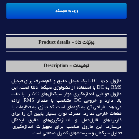
جزئیات کالا - Product details
توضیحات - Description
ماژول LTC1966 يک مبدل دقيق و کم‌مصرف براي تبديل
RMS به DC با استفاده از تکنولوژي سيگما-دلتا است. اين
ماژول توانايي اندازه‌گيري مؤثر سيگنال‌هاي AC را با دقت
بالا دارد و خروجي DC متناسب با مقدار RMS ارائه
مي‌دهد. طراحي آن به گونه‌اي است که نيازي به تنظيمات يا
قطعات خارجي ندارد. مصرف توان بسيار پايين آن را براي
کاربردهاي قابل‌حمل و اندازه‌گيري‌هاي دقيق ايده‌آل
مي‌سازد. اين ماژول مناسب براي تجهيزات اندازه‌گيري،
تحليل سيگنال و سيستم‌هاي کنترل صنعتي است.