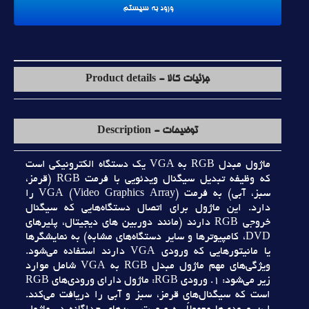
جزئیات کالا - Product details
توضیحات - Description
ماژول مبدل RGB به VGA يک دستگاه الکترونيکي است
که وظيفه تبديل سيگنال ويدئويي با فرمت RGB (قرمز،
سبز، آبي) به فرمت VGA (Video Graphics Array) را
دارد. اين ماژول براي اتصال دستگاه‌هايي که سيگنال
خروجي RGB دارند (مانند دوربين هاي ديجيتال، پليرهاي
DVD، کامپيوترها و ساير دستگاه‌هاي مشابه) به نمايشگرها
يا مانيتورهايي که ورودي VGA دارند استفاده مي‌شود.
ويژگي‌هاي مهم ماژول مبدل RGB به VGA شامل موارد
زير مي‌شود: 1. ورودي RGB: ماژول داراي ورودي‌هاي RGB
است که سيگنال‌هاي قرمز، سبز و آبي را دريافت مي‌کند.