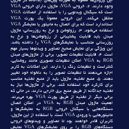
اين ورودي‌ها معمولاً به صورت پين‌هاي جداگانه در ماژول
وجود دارند. 2. خروجي VGA: ماژول داراي خروجي VGA
است که سيگنال ويدئويي را با استفاده از اتصالات VGA
منتقل مي‌کند. اين خروجي معمولاً يک پورت VGA
استاندارد است که براي اتصال به مانيتور يا نمايشگر VGA
استفاده مي‌شود. 3. رزولوشن و نرخ به روزرساني: ماژول
مبدل بايد قابليت پشتيباني از رزولوشن‌ها و نرخ به
روزرساني متناسب با نمايشگرهاي VGA را داشته باشد.
اين ويژگي براي نمايش صحيح تصاوير و ويدئوها بسيار مهم
است. 4. قابليت تنظيمات تصوير: برخي از ماژول‌هاي مبدل
RGB به VGA امکان تنظيمات تصويري مانند روشنايي،
کنتراست و تنظيمات رنگ را دارند. اين امکانات به کاربر
اجازه مي‌دهند تا تنظيمات تصوير را به دلخواه خود تغيير
دهند. 5. منبع تغذيه: ماژول بايد از منبع تغذيه مناسب
براي کارکرد خود استفاده کند. برخي از ماژول‌ها نياز به
تغذيه جداگانه از طريق منبع برق خارجي دارند، در حالي که
برخي ديگر از تغذيه از طريق پورت VGA بهره مي‌برند.
اهميت ماژول مبدل RGB به VGA در امکان اتصال
دستگاه‌هايي با سيگنال خروجي RGB به نمايشگرها و
مانيتورهايي با ورودي VGA است. با استفاده از اين ماژول،
کاربران قادر خواهند بود تا تصاوير و ويدئوهاي خروجي
دستگاه‌هاي RGB را بر روي نمايشگرهاي VGA نمايش