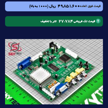
49,851,600
ریال
(1000 به بالا)
قیمت فوق العاده
27.784
تتر با تخفیف
قیمت تک فروشی