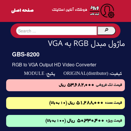
فروشگاه آنلاین اسکایتک
ماژول مبدل RGB به VGA
GBS-8200
RGB to VGA Output HD Video Converter
MODULE
ORIGINAL(distributor)
کیفیت:
پکیج:
53,682,000
قیمت تک فروشی
ریال
51,288,000
(10 به بالا)
قیمت عمده
ریال
50,330,400
ریال
(100 به بالا)
قیمت ویژه