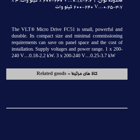
محدوده توان. 1 x 200-240 V…0.18-2.2 کيلو وات. 3 x
200-240 V…0.25-3.7 کيلو وات
The VLT® Micro Drive FC51 is small, powerful and
durable. Its compact size and minimal commissioning
requirements can save on panel space and the cost of
installation. Supply voltages and power range. 1 x 200-
240 V…0.18-2.2 kW. 3 x 200-240 V…0.25-3.7 kW
کالا های مرتبط - Related goods