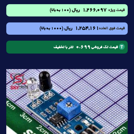
1,266,097
ریال
(100 به بالا)
قیمت ویژه
1,254,161
ریال
(1000 به بالا)
قیمت فوق العاده
0.699
تتر با تخفیف
قیمت تک فروشی