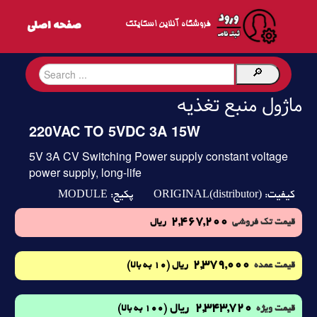
فروشگاه آنلاین اسکایتک
ماژول منبع تغذیه
220VAC TO 5VDC 3A 15W
5V 3A CV Switching Power supply constant voltage
power supply, long-life
MODULE
ORIGINAL(distributor)
کیفیت:
پکیج:
2,467,200
قیمت تک فروشی
ریال
2,379,000
(10 به بالا)
قیمت عمده
ریال
2,343,720
ریال
(100 به بالا)
قیمت ویژه