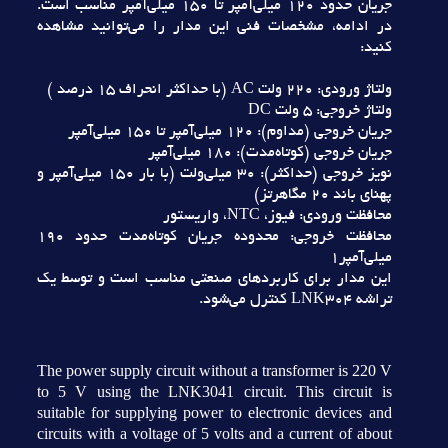
جريان حدود 120 ميلي‌آمپر تا 150 ميلي‌آمپر مناسب است.
در ادامه، مشخصات فني اين مدار را مي‌توانيد مشاهده
کنيد:
ولتاژ ورودي: 220 ولت AC (با حداکثر انحراف 15 درصد )
ولتاژ خروجي: 5 ولت DC
جريان خروجي (مداوم): 120 ميلي‌آمپر تا 150 ميلي‌آمپر
جريان خروجي (کوتاه‌مدت): 180 ميلي‌آمپر
نويز خروجي (حداکثر): 30 ميلي‌ولت (با بار 150 ميلي‌آمپر و
پهناي باند 20 مگاهرتز)
محافظت ورودي: فيوز، NTC، واريستور
محافظت خروجي: محدوده جريان کوتاه‌مدت حدود 190
ميلي‌آمپر1
اين مدار براي کاربردهاي صنعتي مناسب است و توسط يک
تراشه LNK304 کنترل مي‌شود.
The power supply circuit without a transformer is 220 V
to 5 V using the LNK3041 circuit. This circuit is
suitable for supplying power to electronic devices and
circuits with a voltage of 5 volts and a current of about