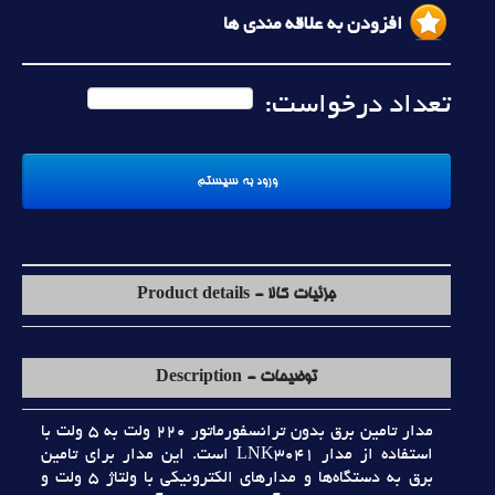
افزودن به علاقه مندی ها
تعداد درخواست:
جزئیات کالا - Product details
توضیحات - Description
مدار تامين برق بدون ترانسفورماتور 220 ولت به 5 ولت با
استفاده از مدار LNK3041 است. اين مدار براي تامين
برق به دستگاه‌ها و مدارهاي الکترونيکي با ولتاژ 5 ولت و