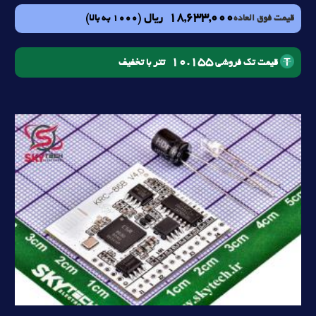
18,633,000
ریال
(1000 به بالا)
قیمت فوق العاده
10.155
تتر با تخفیف
قیمت تک فروشی