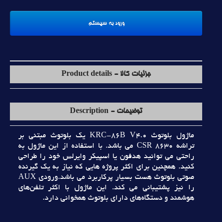
جزئیات کالا - Product details
توضیحات - Description
ماژول بلوتوث KRC-86B V4.0 يک بلوتوث مبتني بر
تراشه CSR 8630 مي باشد. با استفاده از اين ماژول به
راحتي مي توانيد هدفون يا اسپيکر وايرلس خود را طراحي
کنيد. همچنين براي اکثر پروژه هايي که نياز به يک گيرنده
صوتي بلوتوث هست بسيار پرکاربرد مي باشد.ورودي AUX
را نيز پشتيباني مي کند. اين ماژول با اکثر تلفن‌هاي
هوشمند و دستگاه‌هاي داراي بلوتوث همخواني دارد.