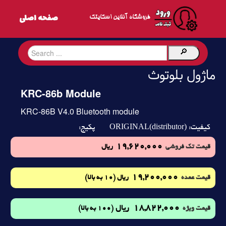
فروشگاه آنلاین اسکایتک
ماژول بلوتوث
KRC-86b Module
KRC-86B V4.0 Bluetooth module
ORIGINAL(distributor)
کیفیت:
پکیج:
19,620,000
قیمت تک فروشی
ریال
19,200,000
(10 به بالا)
قیمت عمده
ریال
18,822,000
ریال
(100 به بالا)
قیمت ویژه