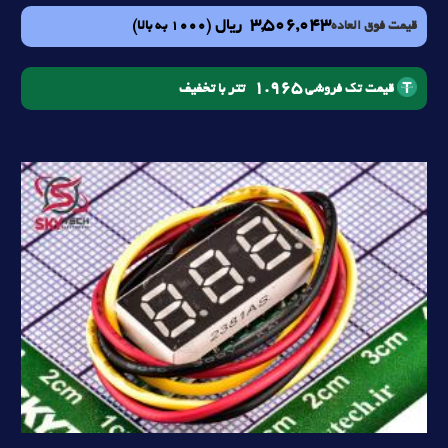
3,506,043
ریال
(1000 به بالا)
قیمت فوق العاده
1.965
تتر با تخفیف
قیمت تک فروشی