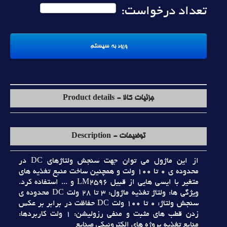
تعداد درخواست:
جزئیات کالا - Product details
توضیحات - Description
از اين ماژول مي توان جهت سنجش ولتاژهاي DC در
محدوده ي 0 تا 100 ولت و همچنين ساخت منبع تغذيه هاي
متغير با ايسي هايي از قبيل LM2596 و ... استفاده کرد.
ويژگي ها: ولتاژ تغذيه ماژول: 3 تا 28 ولت DC محدوده ي
سنجش ولتاژ: 0 تا 100 ولت DC حفاظت در برابر بر عکس
زدن قطب هاي مثبت و منفي رزوليشن: 1 ولت کاربردها:
منابع تغذيه پروژه هاي الکترونيکي صنايع