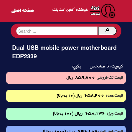
فروشگاه آنلاین اسکایتک
Dual USB mobile power motherboard
EDP2339
نا مشخص
کیفیت:
پکیج:
859,800
قیمت تک فروشی
ریال
658,200
(10 به بالا)
قیمت عمده
ریال
650,136
ریال
(100 به بالا)
قیمت ویژه
646,104
ریال
(1000 به بالا)