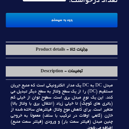
تعداد درخواست:
جزئیات کالا - Product details
توضیحات - Description
مبدل DC به DC يک مدار الکترونيکي است که منبع جريان
مستقيم (DC) را از يک سطح ولتاژ به سطح ديگر تبديل مي
کند. اين يک نوع مبدل برق است. سطوح توان از خيلي کم
(باتري هاي کوچک) تا خيلي زياد (انتقال برق با ولتاژ بالا)
متغير است. براي کاهش موج ولتاژ، فيلترهاي ساخته شده از
خازن (گاهي اوقات در ترکيب با سلف) معمولاً به خروجي
چنين مبدل (فيلتر سمت بار) و ورودي (فيلتر سمت منبع)
اضافه مي شود.