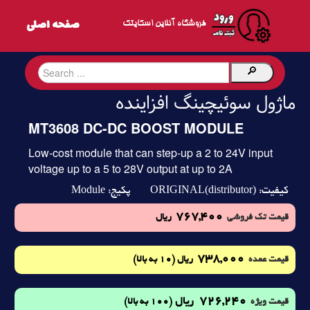
فروشگاه آنلاین اسکایتک
ماژول سوئیچینگ افزاینده
MT3608 DC-DC BOOST MODULE
Low-cost module that can step-up a 2 to 24V input
voltage up to a 5 to 28V output at up to 2A
Module
ORIGINAL(distributor)
کیفیت:
پکیج:
767,400
قیمت تک فروشی
ریال
738,000
(10 به بالا)
قیمت عمده
ریال
726,240
ریال
(100 به بالا)
قیمت ویژه