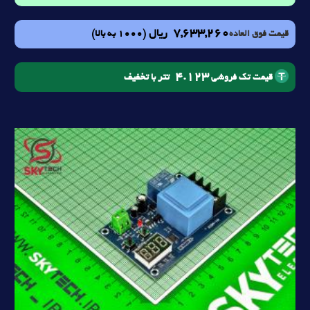
7,633,260
ریال
(1000 به بالا)
قیمت فوق العاده
4.123
تتر با تخفیف
قیمت تک فروشی