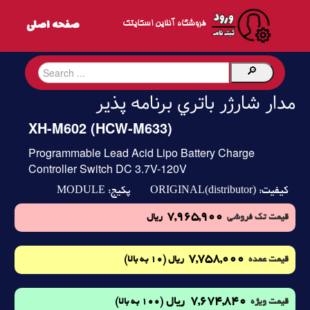
فروشگاه آنلاین اسکایتک
مدار شارژر باتري برنامه پذير
XH-M602 (HCW-M633)
Programmable Lead Acid Lipo Battery Charge
Controller Switch DC 3.7V-120V
MODULE
ORIGINAL(distributor)
کیفیت:
پکیج:
7,965,900
قیمت تک فروشی
ریال
7,758,000
(10 به بالا)
قیمت عمده
ریال
7,674,840
ریال
(100 به بالا)
قیمت ویژه